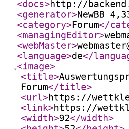
<docs
>
http://backend
<generator
>
NewBB 4,3
<category
>
Forum
</cat
<managingEditor
>
webm
<webMaster
>
webmaster
<language
>
de
</langua
<image
>
<title
>
Auswertungsp
Forum
</title
>
<url
>
https://wettkl
<link
>
https://wettk
<width
>
92
</width
>
<height
>
52
</height
>