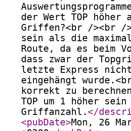
Auswertungsprogramm
der Wert TOP höher 
Griffen?<br /><br /
sein als die maxima
Route, da es beim V
dass zwar der Topgr
letzte Express nich
eingehängt wurde.<b
korrekt zu berechne
TOP um 1 höher sein
Griffanzahl.
</descr
<pubDate
>
Mon, 26 Ma