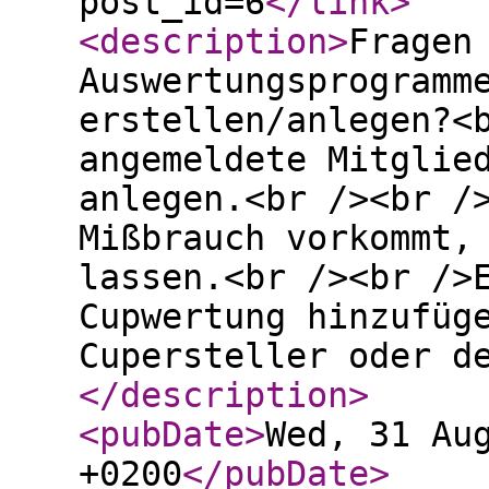
post_id=6
</link
>
<description
>
Fragen
Auswertungsprogramm
erstellen/anlegen?<
angemeldete Mitglie
anlegen.<br /><br /
Mißbrauch vorkommt,
lassen.<br /><br />
Cupwertung hinzufüg
Cupersteller oder d
</description
>
<pubDate
>
Wed, 31 Au
+0200
</pubDate
>