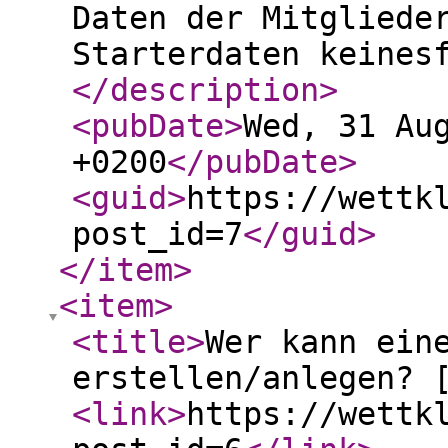
Daten der Mitgliede
Starterdaten keines
</description
>
<pubDate
>
Wed, 31 Au
+0200
</pubDate
>
<guid
>
https://wettk
post_id=7
</guid
>
</item
>
<item
>
<title
>
Wer kann ein
erstellen/anlegen? 
<link
>
https://wettk