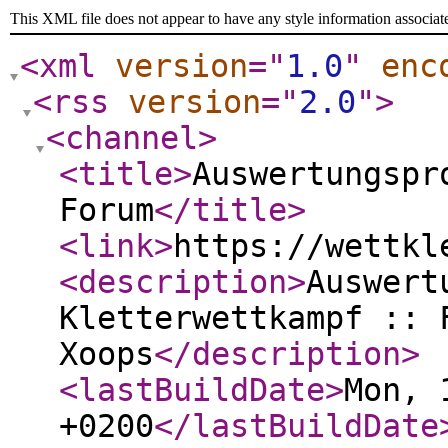
This XML file does not appear to have any style information associat
<xml
version
="
1.0
"
enc
<rss
version
="
2.0
"
>
<channel
>
<title
>
Auswertungspr
Forum
</title
>
<link
>
https://wettkl
<description
>
Auswert
Kletterwettkampf :: 
Xoops
</description
>
<lastBuildDate
>
Mon, 
+0200
</lastBuildDate