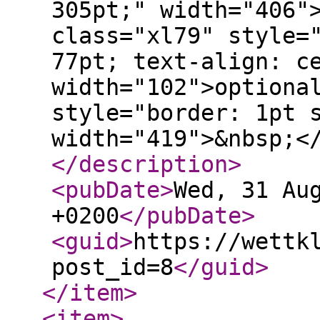
</description
>
<pubDate
>
Wed, 31 Au
+0200
</pubDate
>
<guid
>
https://wettk
post_id=8
</guid
>
</item
>
<item
>