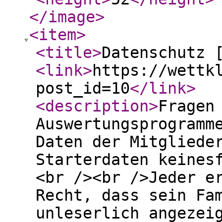
</image
>
<item
>
<title
>
Datenschutz 
<link
>
https://wettk
post_id=10
</link
>
<description
>
Fragen
Auswertungsprogramm
Daten der Mitgliede
Starterdaten keines
<br /><br />Jeder e
Recht, dass sein Fa
unleserlich angezei