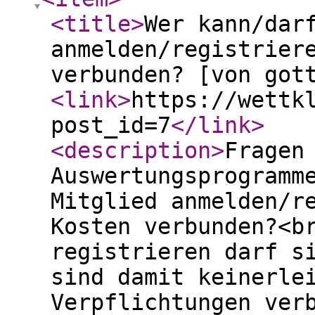
<title
>
Wer kann/dar
anmelden/registrier
verbunden? [von got
<link
>
https://wettk
post_id=7
</link
>
<description
>
Fragen
Auswertungsprogramm
Mitglied anmelden/r
Kosten verbunden?<b
registrieren darf s
sind damit keinerle
Verpflichtungen ver