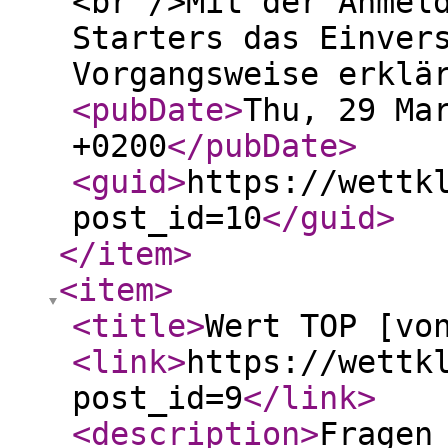
<br />Mit der Anmel
Starters das Einver
Vorgangsweise erklä
<pubDate
>
Thu, 29 Ma
+0200
</pubDate
>
<guid
>
https://wettk
post_id=10
</guid
>
</item
>
<item
>
<title
>
Wert TOP [vo
<link
>
https://wettk
post_id=9
</link
>
<description
>
Fragen